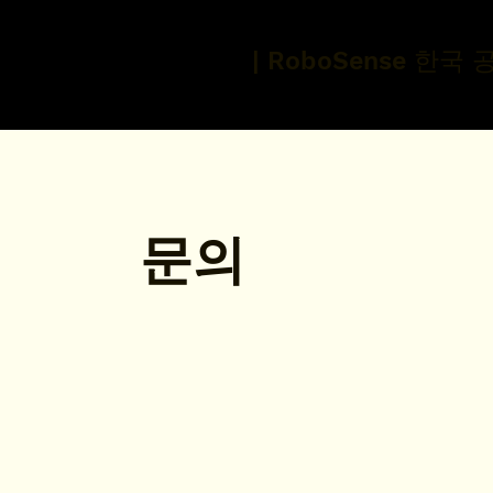
|
RoboSense
한국 
​문의