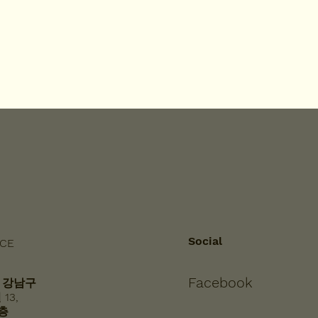
Social
ICE
Facebook
 강남구
13,
5층